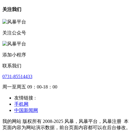
关注我们
关注公众号
添加小程序
联系我们
0731-85514433
周一至周五 09：00-18：00
友情链接 :
手机网
中国新闻网
我的网站 版权所有 2008-2025 风暴，风暴平台，风暴注册
本
页面内容为网站演示数据，前台页面内容都可以在后台修改。