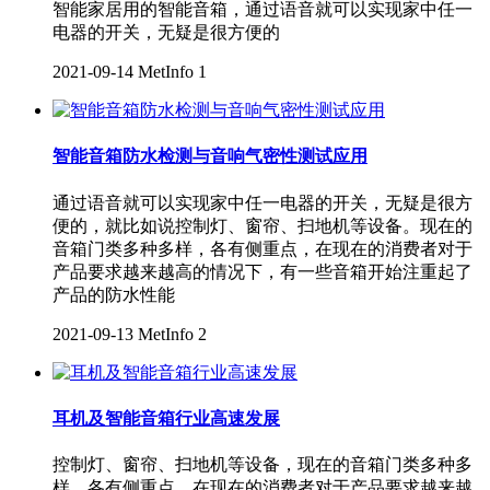
智能家居用的智能音箱，通过语音就可以实现家中任一
电器的开关，无疑是很方便的
2021-09-14
MetInfo
1
智能音箱防水检测与音响气密性测试应用
通过语音就可以实现家中任一电器的开关，无疑是很方
便的，就比如说控制灯、窗帘、扫地机等设备。现在的
音箱门类多种多样，各有侧重点，在现在的消费者对于
产品要求越来越高的情况下，有一些音箱开始注重起了
产品的防水性能
2021-09-13
MetInfo
2
耳机及智能音箱行业高速发展
控制灯、窗帘、扫地机等设备，现在的音箱门类多种多
样，各有侧重点，在现在的消费者对于产品要求越来越