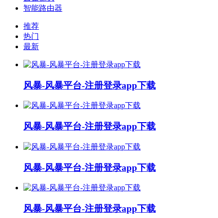
智能路由器
推荐
热门
最新
风暴-风暴平台-注册登录app下载
风暴-风暴平台-注册登录app下载
风暴-风暴平台-注册登录app下载
风暴-风暴平台-注册登录app下载