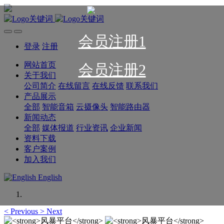
会员注册1
登录
注册
网站首页
会员注册2
关于我们
公司简介
在线留言
在线反馈
联系我们
产品展示
全部
智能音箱
云摄像头
智能路由器
新闻动态
全部
媒体报道
行业资讯
企业新闻
资料下载
客户案例
加入我们
English
<
Previous
>
Next