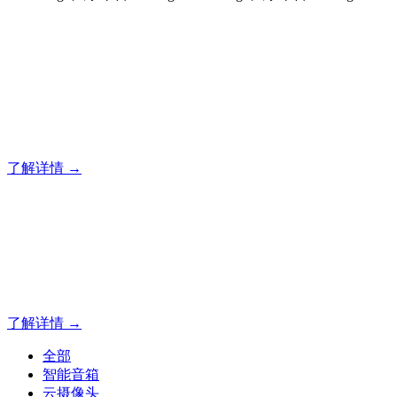
风暴平台
风暴平台企业建站系统的研发，为你提供合规、安全、专业的
官网解决方案！
了解详情 →
风暴平台
风暴平台
了解详情 →
全部
智能音箱
云摄像头