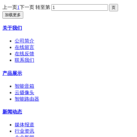
上一页
1
下一页
转至第
加载更多
关于我们
公司简介
在线留言
在线反馈
联系我们
产品展示
智能音箱
云摄像头
智能路由器
新闻动态
媒体报道
行业资讯