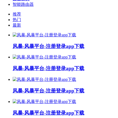
智能路由器
推荐
热门
最新
风暴-风暴平台-注册登录app下载
风暴-风暴平台-注册登录app下载
风暴-风暴平台-注册登录app下载
风暴-风暴平台-注册登录app下载